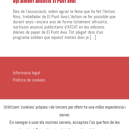
Agraïment anuncis El Punt Avui
Des de l’associació, volem agrair la feina que ha fet l’Antoni
Rios, treballador de El Punt Avui.L’Antoni va fer possible que
durant anys i encara avui de forma totalment altruista,
sortissin anuncis publicitaris d’ATCAT en les edicions
diàries de paper de El Punt Avui. Tot plegat dins d’un
programa solidari que aquest mateix diari ja […]
Informació legal
Política de cookies
Utilitzem 'cookies' pròpies i de tercers per oferir-te una millor experiència i
servei.
En navegar o usar els nostres serveis, acceptes l'ús que fem de les