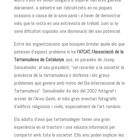
diàriament, a admetre ser ridiculitzats en no poques
ocasions a causa de la seva parla i a haver de demostrar
més que la resta en una entrevista de treball, com si la
seva dificultat suposés una disminució del seu potencial.
Entre les organitzacions que busquen brindar ajuda als que
pateixen d’aquest problema hi ha
l’ATCAT, l’Associació de la
Tartamudesa de Catalunya
, que, en paraules de Josep
Sansalvador, el seu president, “vol recordar a la societat la
presència de la tartamudesa o disfèmia i els greus
problemes que genera amb motiu del Dia Internacional de la
Tartamudesa”. Sansalvador és des del 2002 fotògraf i
arxiver de l’Arxiu Gavín, el més gran inventari fotogràfic
d’edificis religiosos i civils, especialment de l’art romànic.
Els adults d’avui que tartamudegen tenen una gran
experiència en el trastorn i una valuosa informació per
compartir amb tota la societat. Ells ens poden explicar les