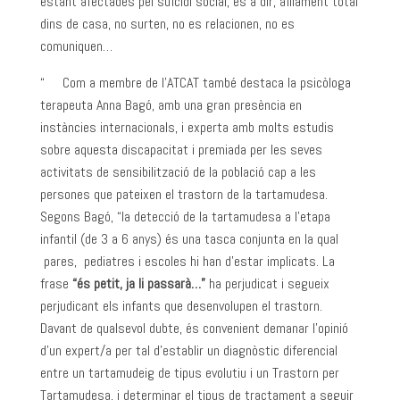
estant afectades pel suïcidi social, és a dir, aïllament total
dins de casa, no surten, no es relacionen, no es
comuniquen…
“ Com a membre de l’ATCAT també destaca la psicòloga
terapeuta Anna Bagó, amb una gran presència en
instàncies internacionals, i experta amb molts estudis
sobre aquesta discapacitat i premiada per les seves
activitats de sensibilització de la població cap a les
persones que pateixen el trastorn de la tartamudesa.
Segons Bagó, “la detecció de la tartamudesa a l’etapa
infantil (de 3 a 6 anys) és una tasca conjunta en la qual
pares, pediatres i escoles hi han d’estar implicats. La
frase
“és petit, ja li passarà…”
ha perjudicat i segueix
perjudicant els infants que desenvolupen el trastorn.
Davant de qualsevol dubte, és convenient demanar l’opinió
d’un expert/a per tal d’establir un diagnòstic diferencial
entre un tartamudeig de tipus evolutiu i un Trastorn per
Tartamudesa, i determinar el tipus de tractament a seguir