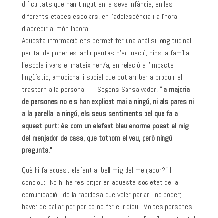
dificultats que han tingut en la seva infància, en les
diferents etapes escolars, en l’adolescència i a l’hora
d’accedir al món laboral.
Aquesta informació ens permet fer una anàlisi longitudinal
per tal de poder establir pautes d’actuació, dins la família,
l’escola i vers el mateix nen/a, en relació a l’impacte
lingüístic, emocional i social que pot arribar a produir el
trastorn a la persona. Segons Sansalvador,
“la majoria
de persones no els han explicat mai a ningú, ni als pares ni
a la parella, a ningú, els seus sentiments pel que fa a
aquest punt: és com un elefant blau enorme posat al mig
del menjador de casa, que tothom el veu, però ningú
pregunta.”
Què hi fa aquest elefant al bell mig del menjador?” I
conclou: “No hi ha res pitjor en aquesta societat de la
comunicació i de la rapidesa que voler parlar i no poder;
haver de callar per por de no fer el ridícul. Moltes persones