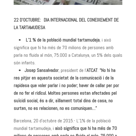
22 D’OCTUBRE: DIA INTERNACIONAL DEL CONEIXEMENT DE
LA TARTAMUDESA
•
L’1 % de la població mundial tartamudeja
, i això
significa que hi ha més de 70 milions de persones amb
parla no fluida al món, 75.000 a Catalunya, un 5% dels quals
són infants.
•
Josep Sansalvador
, president de l’
ATCAT
:
“No hi ha
res pitjor en aquesta societat de la comunicació i de la
rapidesa que voler parlar i no poder; haver de callar per por
de no fer el ridícul. Moltes persones estan afectades pel
suïcidi social, és a dir, aïllament total dins de casa, no
surten, no es relacionen, no es comuniquen…”
Barcelona, 20 d’octubre de 2015.- L’1% de la població
mundial tartamudeja, i
això significa que hi ha més de 70
milions de persones amb parla no fluida al món, 75.000 a