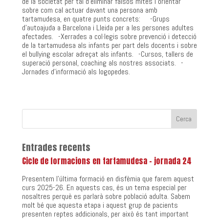
de la societat per tal d’eliminar falsos mites i orientar
sobre com cal actuar davant una persona amb
tartamudesa, en quatre punts concrets: -Grups
d’autoajuda a Barcelona i Lleida per a les persones adultes
afectades. -Xerrades a col·legis sobre prevenció i detecció
de la tartamudesa als infants per part dels docents i sobre
el bullying escolar adreçat als infants. -Cursos, tallers de
superació personal, coaching als nostres associats. -
Jornades d’informació als logopedes.
Entrades recents
Cicle de formacions en tartamudesa – jornada 24
Presentem l’última formació en disfèmia que farem aquest
curs 2025-26. En aquests cas, és un tema especial per
nosaltres perquè es parlarà sobre població adulta. Sabem
molt bé que aquesta etapa i aquest grup de pacients
presenten reptes addicionals, per això és tant important