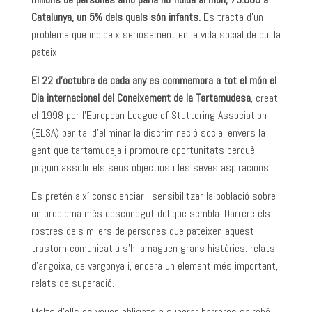
Catalunya, un 5% dels quals són infants.
Es tracta d’un
problema que incideix seriosament en la vida social de qui la
pateix.
El 22 d’octubre de cada any es commemora a tot el món el
Dia internacional del Coneixement de la Tartamudesa
, creat
el 1998 per l’European League of Stuttering Association
(ELSA) per tal d’eliminar la discriminació social envers la
gent que tartamudeja i promoure oportunitats perquè
puguin assolir els seus objectius i les seves aspiracions.
Es pretén així conscienciar i sensibilitzar la població sobre
un problema més desconegut del que sembla. Darrere els
rostres dels milers de persones que pateixen aquest
trastorn comunicatiu s’hi amaguen grans històries: relats
d’angoixa, de vergonya i, encara un element més important,
relats de superació.
Molts d’ells es veuen obligats a superar barreres gairebé