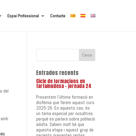
Espai Professional
Contacte
Entrades recents
Cicle de formacions en
tartamudesa – jornada 24
a del
Presentem l’última formació en
disfèmia que farem aquest curs
2025-26. En aquests cas, és
un tema especial per nosaltres
s amb
perquè es parlarà sobre població
adulta. Sabem molt bé que
aquesta etapa i aquest grup de
seu
pacients presenten reptes