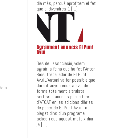
dia més, perquè aprofitem el fet
que el divendres 1 […]
Agraïment anuncis El Punt
Avui
Des de l’associació, volem
agrair la feina que ha fet l’Antoni
Rios, treballador de El Punt
Avui.L’Antoni va fer possible que
durant anys i encara avui de
da a
forma totalment altruista,
sortissin anuncis publicitaris
d’ATCAT en les edicions diàries
de paper de El Punt Avui. Tot
plegat dins d’un programa
solidari que aquest mateix diari
ja […]