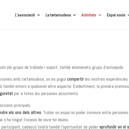
L’associació
La tartamudesa
Activitats
Espai socis
 són els grups de trobada i suport, també anomenats grups d’autoajuda.
persones amb tartamudesa, on es pugui
compartir
les nostres experiències
ò també entorn a qualsevol altre aspecte. Evidentment, la primera premiss
guretat
per a totes les persones assistents.
reccions principals.
endre els uns dels altres
. Trobar un espai on poder conviure entre persone
 s’ha tingut l’ocasió de viure-ho abans.
 participant, cadascú tindrà també l’oportunitat de poder
aprofundir en el 