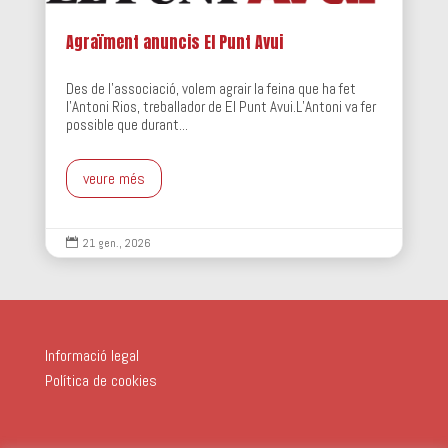
Agraïment anuncis El Punt Avui
Des de l'associació, volem agrair la feina que ha fet
l'Antoni Rios, treballador de El Punt Avui.L’Antoni va fer
possible que durant...
veure més
21 gen., 2026

Informació legal
Política de cookies