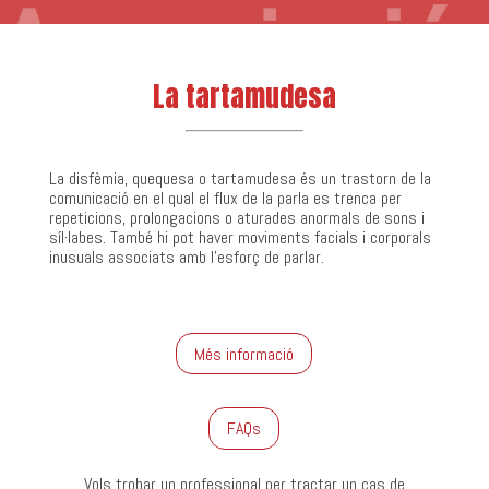
La tartamudesa
La disfèmia, quequesa o tartamudesa és un trastorn de la
comunicació en el qual el flux de la parla es trenca per
repeticions, prolongacions o aturades anormals de sons i
síl·labes. També hi pot haver moviments facials i corporals
inusuals associats amb l’esforç de parlar.
Més informació
FAQs
Vols trobar un professional per tractar un cas de