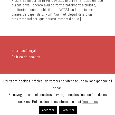
Rios, treballador de El Punt Avui.L’Antoni va fer possible que
durant anys i encara avui de forma totalment altruista,
sortissin anuncis publicitaris d’ATCAT en les edicions
diàries de paper de El Punt Avui. Tot plegat dins d’un
programa solidari que aquest mateix diari ja […]
Informació legal
Política de cookies
Utilitzem 'cookies' pròpies i de tercers per oferir-te una millor experiència i
servei.
En navegar o usar els nostres serveis, acceptes l'ús que fem de les
'cookies'. Pots obtenir més informació aquí:
Veure més
Acceptar
Rebutjar