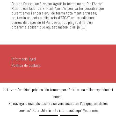
Des de l’associació, volem agrair la feina que ha fet l’Antoni
Rios, treballador de El Punt Avui.L’Antoni va fer possible que
durant anys i encara avui de forma totalment altruista,
sortissin anuncis publicitaris d’ATCAT en les edicions
diàries de paper de El Punt Avui. Tot plegat dins d’un
programa solidari que aquest mateix diari ja […]
Informació legal
Política de cookies
Utilitzem 'cookies' pròpies i de tercers per oferir-te una millor experiència i
servei.
En navegar o usar els nostres serveis, acceptes l'ús que fem de les
'cookies'. Pots obtenir més informació aquí:
Veure més