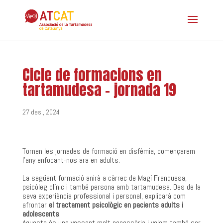
Cicle de formacions en
tartamudesa – jornada 19
27 des., 2024
Tornen les jornades de formació en disfèmia, començarem
l’any enfocant-nos ara en adults.
La següent formació anirà a càrrec de Magí Franquesa,
psicòleg clínic i també persona amb tartamudesa. Des de la
seva experiència professional i personal, explicarà com
afrontar
el tractament psicològic en pacients adults i
adolescents
.
Aquesta és una vessant molt necessària i volem també ser