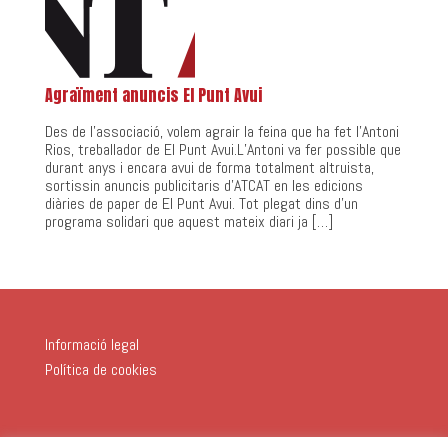
Agraïment anuncis El Punt Avui
Des de l’associació, volem agrair la feina que ha fet l’Antoni
Rios, treballador de El Punt Avui.L’Antoni va fer possible que
durant anys i encara avui de forma totalment altruista,
sortissin anuncis publicitaris d’ATCAT en les edicions
diàries de paper de El Punt Avui. Tot plegat dins d’un
programa solidari que aquest mateix diari ja […]
Informació legal
Política de cookies