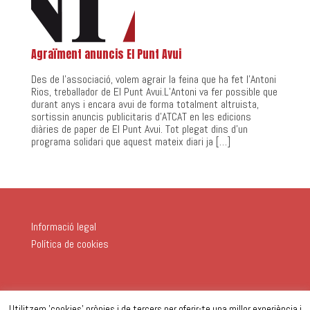
Agraïment anuncis El Punt Avui
Des de l’associació, volem agrair la feina que ha fet l’Antoni
Rios, treballador de El Punt Avui.L’Antoni va fer possible que
durant anys i encara avui de forma totalment altruista,
sortissin anuncis publicitaris d’ATCAT en les edicions
diàries de paper de El Punt Avui. Tot plegat dins d’un
programa solidari que aquest mateix diari ja […]
Informació legal
Política de cookies
Utilitzem 'cookies' pròpies i de tercers per oferir-te una millor experiència i