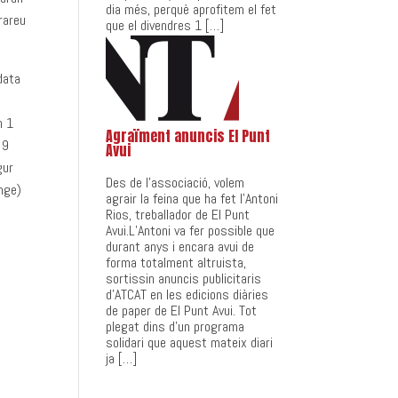
dia més, perquè aprofitem el fet
rareu
que el divendres 1 […]
data
n 1
Agraïment anuncis El Punt
 9
Avui
gur
Des de l’associació, volem
enge)
agrair la feina que ha fet l’Antoni
Rios, treballador de El Punt
Avui.L’Antoni va fer possible que
durant anys i encara avui de
forma totalment altruista,
sortissin anuncis publicitaris
d’ATCAT en les edicions diàries
de paper de El Punt Avui. Tot
plegat dins d’un programa
solidari que aquest mateix diari
ja […]