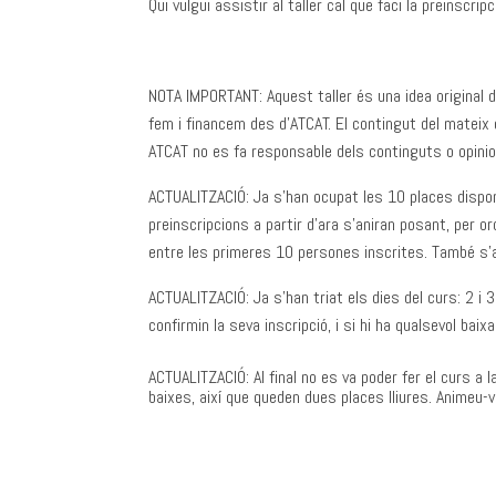
Qui vulgui assistir al taller cal que faci la preinscr
NOTA IMPORTANT: Aquest taller és una idea original d
fem i financem des d’ATCAT. El contingut del mateix 
ATCAT no es fa responsable dels continguts o opinio
ACTUALITZACIÓ: Ja s’han ocupat les 10 places disponi
preinscripcions a partir d’ara s’aniran posant, per or
entre les primeres 10 persones inscrites. També s’a
ACTUALITZACIÓ: Ja s’han triat els dies del curs: 2 i
confirmin la seva inscripció, i si hi ha qualsevol bai
ACTUALITZACIÓ: Al final no es va poder fer el curs a 
baixes, així que queden dues places lliures. Animeu-v