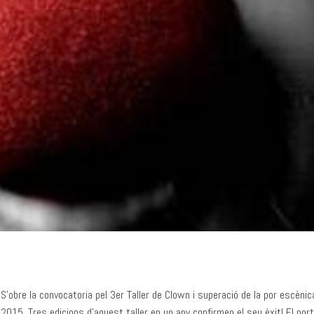
S’obre la convocatoria pel 3er Taller de Clown i superació de la por escènic
2015. Tres edicions d’aquest taller en un any confirmen el seu èxit! El por