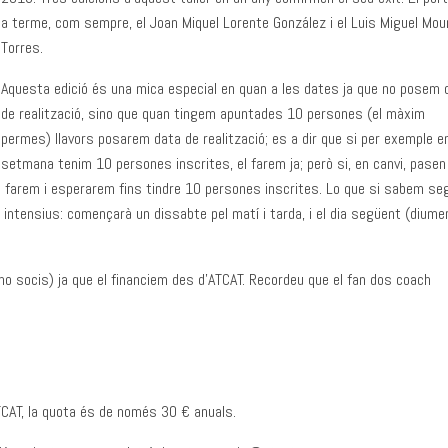
a terme, com sempre, el Joan Miquel Lorente González i el Luis Miguel Mou
Torres.
Aquesta edició és una mica especial en quan a les dates ja que no posem 
de realització, sino que quan tingem apuntades 10 persones (el màxim
permes) llavors posarem data de realització; es a dir que si per exemple e
setmana tenim 10 persones inscrites, el farem ja; però si, en canvi, pasen
 farem i esperarem fins tindre 10 persones inscrites. Lo que si sabem se
s intensius: començarà un dissabte pel matí i tarda, i el dia següent (dium
 no socis) ja que el financiem des d’ATCAT. Recordeu que el fan dos coach
ATCAT, la quota és de només 30 € anuals.