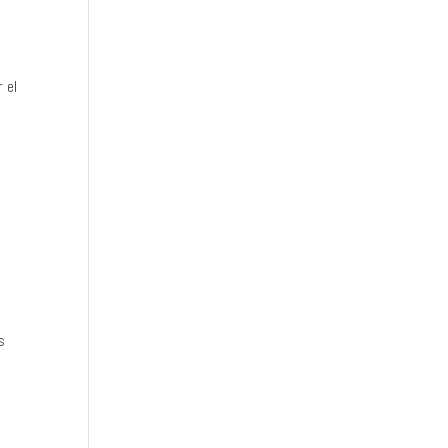
 el
r
s