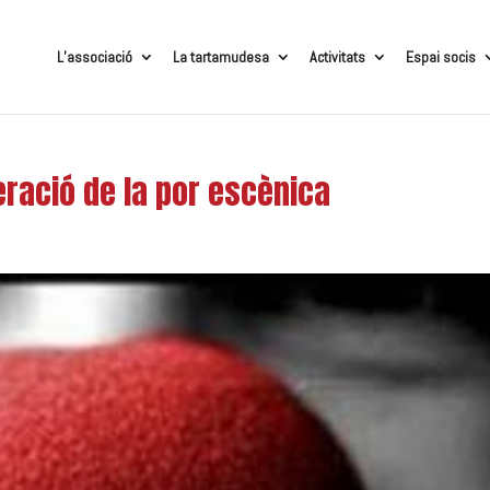
L’associació
La tartamudesa
Activitats
Espai socis
peració de la por escènica