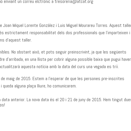
ipció enviant un correu elctrònic a tresoreria@atcat.org
e Joan Miquel Lorente González i Luis Miguel Mourareu Torres. Aquest taller
és estrictament responsabilitat dels dos professionals que l’imparteixen i
ns d’aquest taller.
bles. No obstant això, et pots seguir preinscrivint, ja que les següents
dre d’arribada, en una llista per cobrir alguna possible baixa que pugui have
ctualitzarà aquesta notícia amb la data del curs una vegada es triï.
 3 de maig de 2015. Estem a l’esperar de que les persones pre-inscrites
xa i queda alguna plaça lliure, ho comunicarem.
la data anterior. La nova data és el 20 i 21 de juny de 2015. Hem tingut due
os!