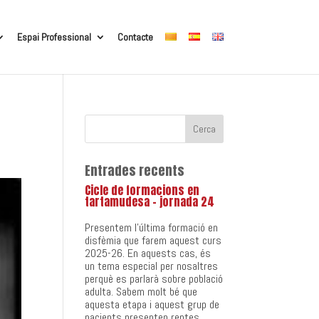
Espai Professional
Contacte
Entrades recents
Cicle de formacions en
tartamudesa – jornada 24
Presentem l’última formació en
disfèmia que farem aquest curs
2025-26. En aquests cas, és
un tema especial per nosaltres
perquè es parlarà sobre població
adulta. Sabem molt bé que
aquesta etapa i aquest grup de
pacients presenten reptes