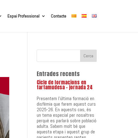
Espai Professional
Contacte
Entrades recents
Cicle de formacions en
tartamudesa – jornada 24
Presentem l’última formació en
disfèmia que farem aquest curs
2025-26. En aquests cas, és
un tema especial per nosaltres
perquè es parlarà sobre població
adulta. Sabem molt bé que
aquesta etapa i aquest grup de
pacients presenten reptes