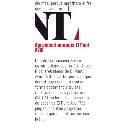
dia més, perquè aprofitem el fet
que el divendres 1 […]
Agraïment anuncis El Punt
Avui
Des de l’associació, volem
agrair la feina que ha fet l’Antoni
Rios, treballador de El Punt
Avui.L’Antoni va fer possible que
durant anys i encara avui de
forma totalment altruista,
sortissin anuncis publicitaris
d’ATCAT en les edicions diàries
de paper de El Punt Avui. Tot
plegat dins d’un programa
solidari que aquest mateix diari
ja […]