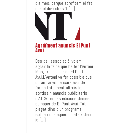
dia més, perquè aprofitem el fet
que el divendres 1 […]
Agraïment anuncis El Punt
Avui
Des de l’associació, volem
agrair la feina que ha fet l’Antoni
Rios, treballador de El Punt
Avui.L’Antoni va fer possible que
durant anys i encara avui de
forma totalment altruista,
sortissin anuncis publicitaris
d’ATCAT en les edicions diàries
de paper de El Punt Avui. Tot
plegat dins d’un programa
solidari que aquest mateix diari
ja […]