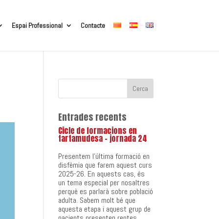
Espai Professional
Contacte
Entrades recents
Cicle de formacions en
tartamudesa – jornada 24
Presentem l’última formació en
disfèmia que farem aquest curs
2025-26. En aquests cas, és
un tema especial per nosaltres
perquè es parlarà sobre població
adulta. Sabem molt bé que
aquesta etapa i aquest grup de
pacients presenten reptes