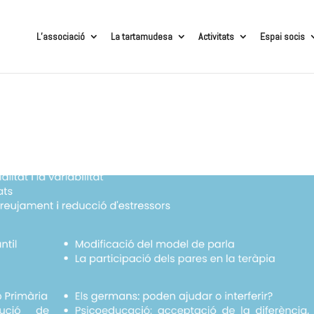
L’associació
La tartamudesa
Activitats
Espai socis