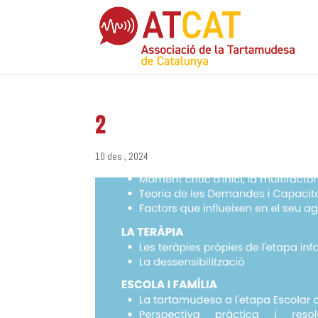
2
10 des., 2024