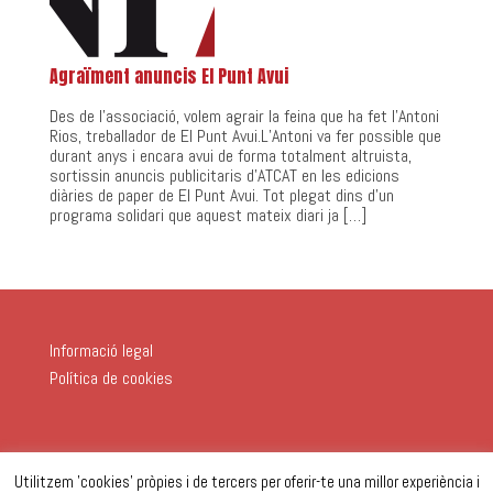
Agraïment anuncis El Punt Avui
Des de l’associació, volem agrair la feina que ha fet l’Antoni
Rios, treballador de El Punt Avui.L’Antoni va fer possible que
durant anys i encara avui de forma totalment altruista,
sortissin anuncis publicitaris d’ATCAT en les edicions
diàries de paper de El Punt Avui. Tot plegat dins d’un
programa solidari que aquest mateix diari ja […]
Informació legal
Política de cookies
Utilitzem 'cookies' pròpies i de tercers per oferir-te una millor experiència i