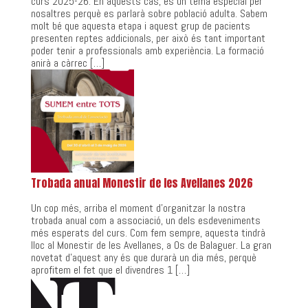
curs 2025-26. En aquests cas, és un tema especial per
nosaltres perquè es parlarà sobre població adulta. Sabem
molt bé que aquesta etapa i aquest grup de pacients
presenten reptes addicionals, per això és tant important
poder tenir a professionals amb experiència. La formació
anirà a càrrec […]
Trobada anual Monestir de les Avellanes 2026
Un cop més, arriba el moment d’organitzar la nostra
trobada anual com a associació, un dels esdeveniments
més esperats del curs. Com fem sempre, aquesta tindrà
lloc al Monestir de les Avellanes, a Os de Balaguer. La gran
novetat d’aquest any és que durarà un dia més, perquè
aprofitem el fet que el divendres 1 […]