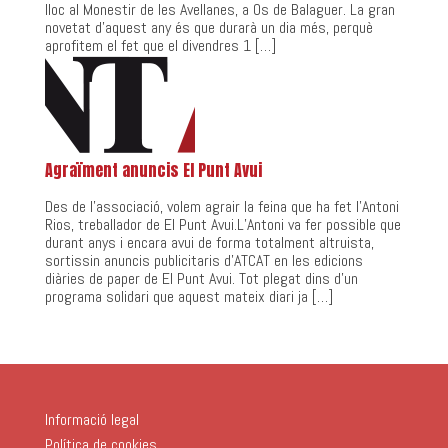
lloc al Monestir de les Avellanes, a Os de Balaguer. La gran
novetat d’aquest any és que durarà un dia més, perquè
aprofitem el fet que el divendres 1 […]
Agraïment anuncis El Punt Avui
Des de l’associació, volem agrair la feina que ha fet l’Antoni
Rios, treballador de El Punt Avui.L’Antoni va fer possible que
durant anys i encara avui de forma totalment altruista,
sortissin anuncis publicitaris d’ATCAT en les edicions
diàries de paper de El Punt Avui. Tot plegat dins d’un
programa solidari que aquest mateix diari ja […]
Informació legal
Política de cookies