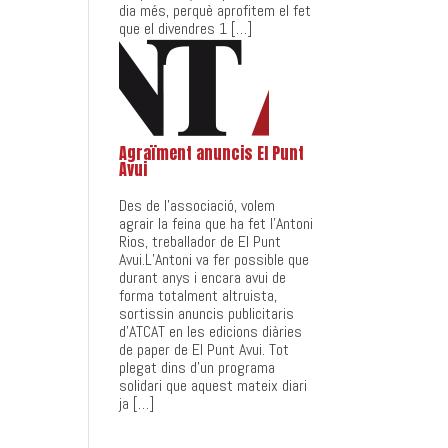
dia més, perquè aprofitem el fet
que el divendres 1 […]
Agraïment anuncis El Punt
Avui
Des de l’associació, volem
agrair la feina que ha fet l’Antoni
Rios, treballador de El Punt
Avui.L’Antoni va fer possible que
durant anys i encara avui de
forma totalment altruista,
sortissin anuncis publicitaris
d’ATCAT en les edicions diàries
de paper de El Punt Avui. Tot
plegat dins d’un programa
solidari que aquest mateix diari
ja […]