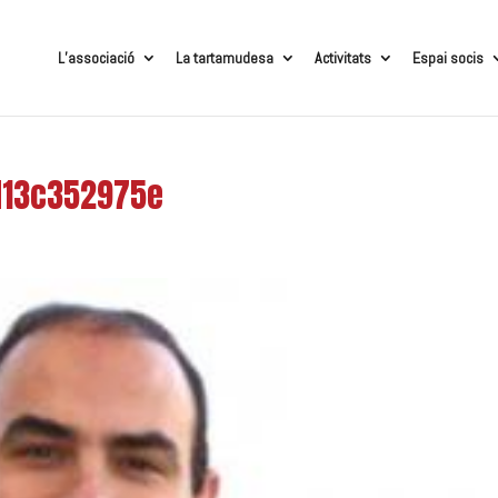
L’associació
La tartamudesa
Activitats
Espai socis
d13c352975e