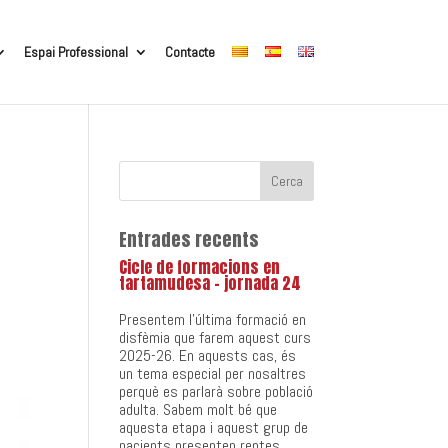
Espai Professional
Contacte
Entrades recents
Cicle de formacions en
tartamudesa – jornada 24
Presentem l’última formació en
disfèmia que farem aquest curs
2025-26. En aquests cas, és
un tema especial per nosaltres
perquè es parlarà sobre població
adulta. Sabem molt bé que
aquesta etapa i aquest grup de
pacients presenten reptes