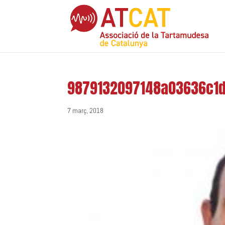
9879132097148a03636c1
7 març, 2018